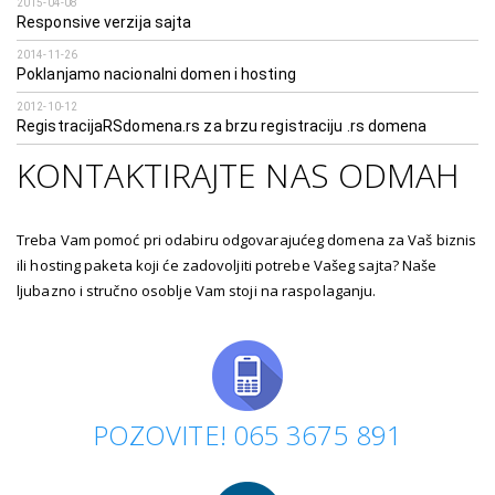
2015-04-08
Responsive verzija sajta
2014-11-26
Poklanjamo nacionalni domen i hosting
2012-10-12
RegistracijaRSdomena.rs za brzu registraciju .rs domena
KONTAKTIRAJTE NAS ODMAH
Treba Vam pomoć pri odabiru odgovarajućeg domena za Vaš biznis
ili hosting paketa koji će zadovoljiti potrebe Vašeg sajta? Naše
ljubazno i stručno osoblje Vam stoji na raspolaganju.
POZOVITE! 065 3675 891