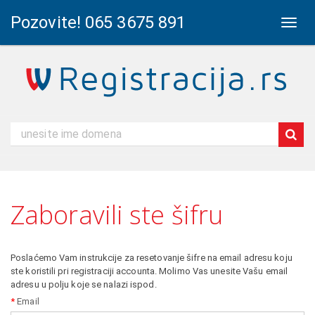
Pozovite! 065 3675 891
Toggl
naviga
Zaboravili ste šifru
Poslaćemo Vam instrukcije za resetovanje šifre na email adresu koju
ste koristili pri registraciji accounta. Molimo Vas unesite Vašu email
adresu u polju koje se nalazi ispod.
Email