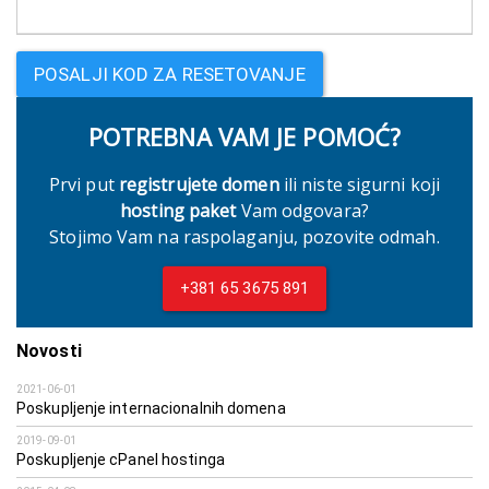
POTREBNA VAM JE POMOĆ?
Prvi put
registrujete domen
ili niste sigurni koji
hosting paket
Vam odgovara?
Stojimo Vam na raspolaganju, pozovite odmah.
+381 65 3675 891
Novosti
2021-06-01
Poskupljenje internacionalnih domena
2019-09-01
Poskupljenje cPanel hostinga