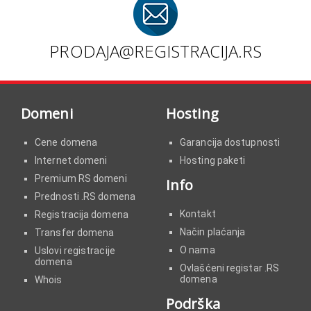
PRODAJA@REGISTRACIJA.RS
Domeni
Hosting
Cene domena
Garancija dostupnosti
Internet domeni
Hosting paketi
Premium RS domeni
Info
Prеdnоsti .RS dоmеnа
Kontakt
Registracija domena
Način plaćanja
Transfer domena
O nama
Uslovi registracije
domena
Ovlašćeni registar .RS
domena
Whois
Podrška